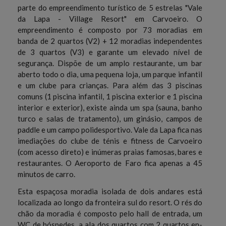
parte do empreendimento turístico de 5 estrelas "Vale
da Lapa - Village Resort" em Carvoeiro. O
empreendimento é composto por 73 moradias em
banda de 2 quartos (V2) + 12 moradias independentes
de 3 quartos (V3) e garante um elevado nível de
segurança. Dispõe de um amplo restaurante, um bar
aberto todo o dia, uma pequena loja, um parque infantil
e um clube para crianças. Para além das 3 piscinas
comuns (1 piscina infantil, 1 piscina exterior e 1 piscina
interior e exterior), existe ainda um spa (sauna, banho
turco e salas de tratamento), um ginásio, campos de
paddle e um campo polidesportivo. Vale da Lapa fica nas
imediações do clube de ténis e fitness de Carvoeiro
(com acesso direto) e inúmeras praias famosas, bares e
restaurantes. O Aeroporto de Faro fica apenas a 45
minutos de carro.
Esta espaçosa moradia isolada de dois andares está
localizada ao longo da fronteira sul do resort. O rés do
chão da moradia é composto pelo hall de entrada, um
WC de hóspedes, a ala dos quartos com 2 quartos en-