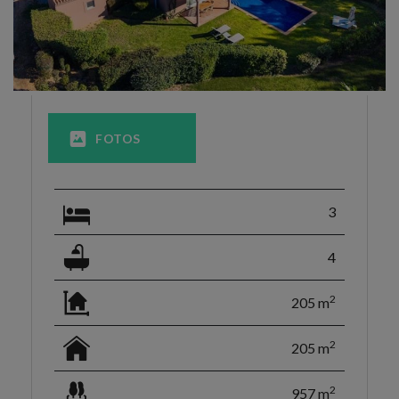
FOTOS
3
4
2
205 m
2
205 m
2
957 m