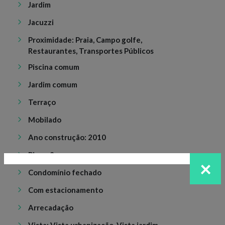
Jardim
Jacuzzi
Proximidade: Praia, Campo golfe,
Restaurantes, Transportes Públicos
Piscina comum
Jardim comum
Terraço
Mobilado
Ano construção: 2010
Pisos: 2
×
Condomínio fechado
Com estacionamento
Arrecadação
Vista: Vista urbanização, Vista jardim